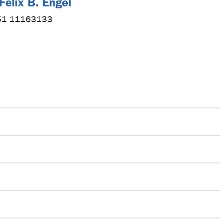
. Felix B. Engel
51 11163133