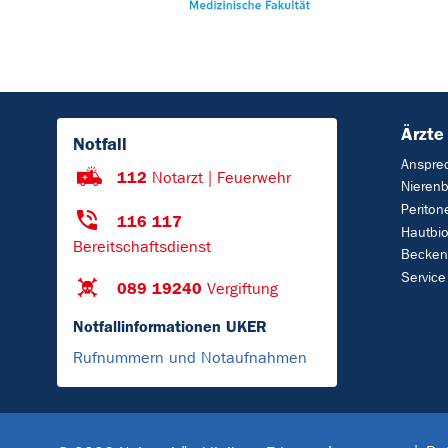
Ärzte
Notfall
Anspre
112
Notarzt | Feuerwehr
Nierenb
Periton
116 117
Hautbi
Bereitschaftsdienst
Becken
Service
089 19240
Vergiftung
Notfallinformationen UKER
Rufnummern und Notaufnahmen