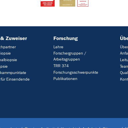
 & Zuweiser
Forschung
Übe
chpartner
Lehre
Über
iopsie
Forschergruppen /
Anfa
Arbeitsgruppen
ealbiopsie
Leit
TRR 374
opsie
Tea
Forschungsschwerpunkte
kammpunktate
Qua
Publikationen
 für Einsendende
Kont