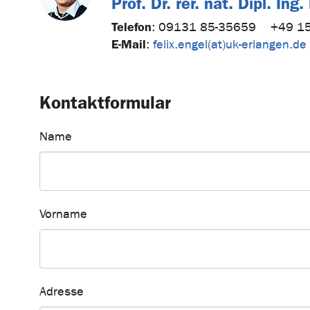
Prof. Dr. rer. nat. Dipl. Ing
Telefon
:
09131 85-35659
+49 1
E-Mail
:
felix.engel(at)uk-erlangen.de
Kontaktformular
Name
Vorname
Adresse